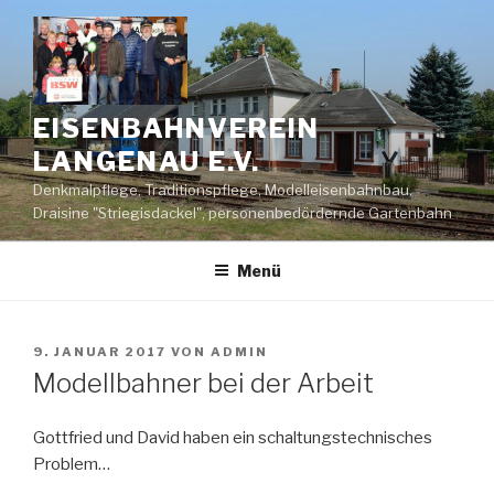
Zum
Inhalt
springen
EISENBAHNVEREIN
LANGENAU E.V.
Denkmalpflege, Traditionspflege, Modelleisenbahnbau,
Draisine "Striegisdackel", personenbedördernde Gartenbahn
Menü
VERÖFFENTLICHT
9. JANUAR 2017
VON
ADMIN
AM
Modellbahner bei der Arbeit
Gottfried und David haben ein schaltungstechnisches
Problem…