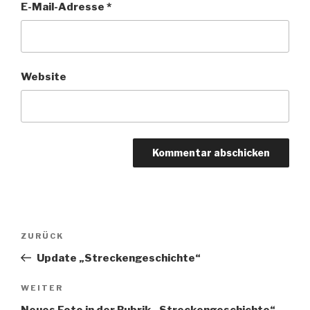
E-Mail-Adresse
*
Website
Beitragsnavigation
Vorheriger
ZURÜCK
Beitrag
Update „Streckengeschichte“
Nächster
WEITER
Beitrag