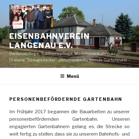
Zum
Inhalt
springen
EISENBAHNVEREIN
LANGENAU E.V.
Denkmalpflege, Traditionspflege, Modelleisenbahnbau,
Draisine "Striegisdackel", personenbedördernde Gartenbahn
Menü
PERSONENBEFÖRDERNDE GARTENBAHN
Im Frühjahr 2017 begannen die Bauarbeiten zu unserer
personenbefördernden Gartenbahn. Unseren
engagierten Gartenbahnern gelang es, die Strecke so
weit fertig zu stellen, dass sie zu unserem Bahnhofs- und