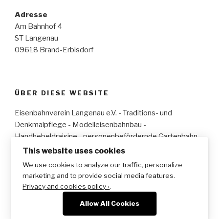
Adresse
Am Bahnhof 4
ST Langenau
09618 Brand-Erbisdorf
ÜBER DIESE WEBSITE
Eisenbahnverein Langenau e.V. - Traditions- und
Denkmalpflege - Modelleisenbahnbau -
Handhebeldraisine - personenbefördernde Gartenbahn
This website uses cookies
We use cookies to analyze our traffic, personalize
marketing and to provide social media features.
Yelp
Facebook
Twitter
Instagram
E-
Privacy and cookies policy ›
.
Mail
Allow All Cookies
Datenschutzerklärung
Stolz präsentiert von WordPress