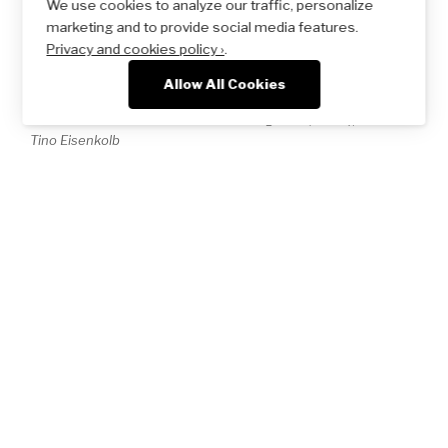
We use cookies to analyze our traffic, personalize
marketing and to provide social media features.
Privacy and cookies policy ›
.
Allow All Cookies
P 8912 am 31.10.1994 im Bahnhof Langenau (Sachs); Foto:
Tino Eisenkolb
Anlässlich des 100-jährigen Jubiläums der Strecke
Freiberg (Sachs.) – Brand-Erbisdorf – Langenau (Sachs.)
am 13.07.1990 kam die Idee auf, eine
Interessengemeinschaft Langenauer Eisenbahnfreunde
zu bilden. Am 27.09.1993 konstituierte sich die „IG
Freunde der Eisenbahn Langenau“ unter der
Federführung von Gottfried Fuchs (†) als Freizeitgruppe
(jetzt Kulturgruppe) des
Bahn-Sozialwerks (BSW)
.
Am 12.12.1993 konnte mit der Deutschen Reichsbahn
ein Mietvertrag über den Güterboden des Bahnhofs
Langenau (Sachs) abgeschlossen werden, der in den