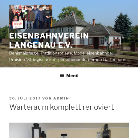
Zum
Inhalt
springen
EISENBAHNVEREIN
LANGENAU E.V.
Denkmalpflege, Traditionspflege, Modelleisenbahnbau,
Draisine "Striegisdackel", personenbedördernde Gartenbahn
Menü
VERÖFFENTLICHT
30. JULI 2017
VON
ADMIN
AM
Warteraum komplett renoviert