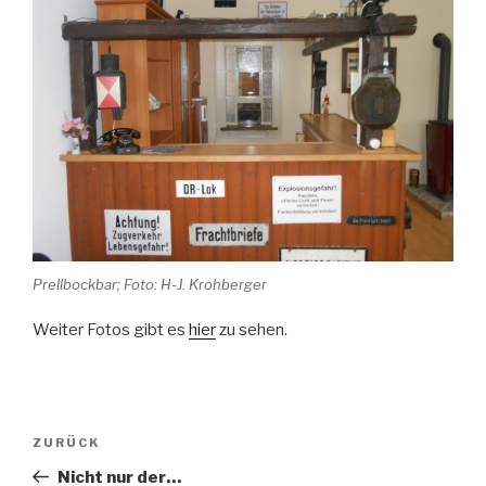
Prellbockbar; Foto: H-J. Krohberger
Weiter Fotos gibt es
hier
zu sehen.
Beitragsnavigation
Vorheriger
ZURÜCK
Beitrag
Nicht nur der…