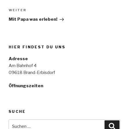
Nächster
WEITER
Beitrag
Mit Papa was erleben!
HIER FINDEST DU UNS
Adresse
Am Bahnhof 4
09618 Brand-Erbisdorf
Öffnungszeiten
SUCHE
Suche
Suche