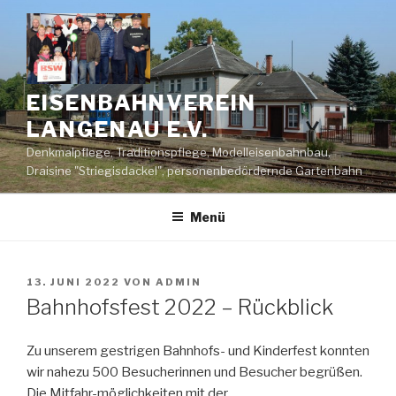
Zum
Inhalt
springen
EISENBAHNVEREIN
LANGENAU E.V.
Denkmalpflege, Traditionspflege, Modelleisenbahnbau,
Draisine "Striegisdackel", personenbedördernde Gartenbahn
Menü
VERÖFFENTLICHT
13. JUNI 2022
VON
ADMIN
AM
Bahnhofsfest 2022 – Rückblick
Zu unserem gestrigen Bahnhofs- und Kinderfest konnten
wir nahezu 500 Besucherinnen und Besucher begrüßen.
Die Mitfahr-möglichkeiten mit der