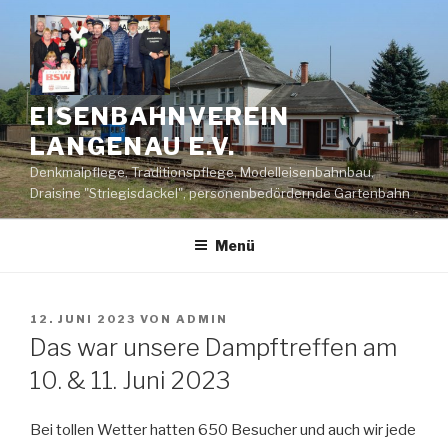
Zum
Inhalt
springen
EISENBAHNVEREIN
LANGENAU E.V.
Denkmalpflege, Traditionspflege, Modelleisenbahnbau,
Draisine "Striegisdackel", personenbedördernde Gartenbahn
Menü
VERÖFFENTLICHT
12. JUNI 2023
VON
ADMIN
AM
Das war unsere Dampftreffen am
10. & 11. Juni 2023
Bei tollen Wetter hatten 650 Besucher und auch wir jede