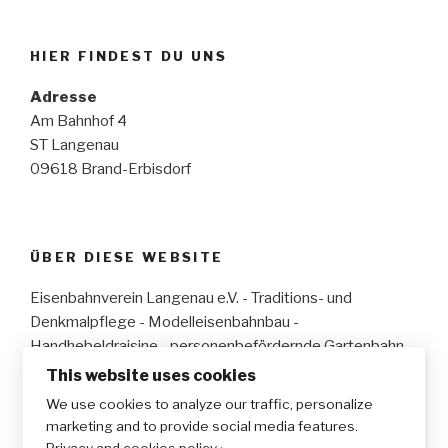
HIER FINDEST DU UNS
Adresse
Am Bahnhof 4
ST Langenau
09618 Brand-Erbisdorf
ÜBER DIESE WEBSITE
Eisenbahnverein Langenau e.V. - Traditions- und
Denkmalpflege - Modelleisenbahnbau -
Handhebeldraisine - personenbefördernde Gartenbahn
This website uses cookies
We use cookies to analyze our traffic, personalize
marketing and to provide social media features.
Yelp
Facebook
Twitter
Instagram
E-