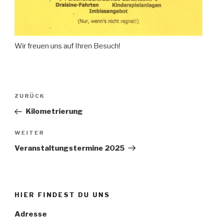
Wir freuen uns auf Ihren Besuch!
Beitragsnavigation
Vorheriger
ZURÜCK
Beitrag
Kilometrierung
Nächster
WEITER
Beitrag
Veranstaltungstermine 2025
HIER FINDEST DU UNS
Adresse