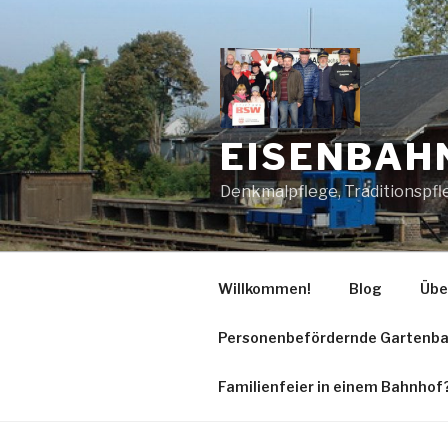
Zum
Inhalt
springen
EISENBAHN
Denkmalpflege, Traditionspfl
Willkommen!
Blog
Übe
Personenbefördernde Gartenb
Familienfeier in einem Bahnhof