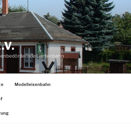
.V.
sonenbedördernde Gartenbahn
te
Modelleisenbahn
uf
rung