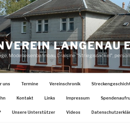
VEREIN LANGENAU E
ege, Modelleisenbahnbau, Draisine "Striegisdackel", per
r uns
Termine
Vereinschronik
Streckengeschich
ahn
Kontakt
Links
Impressum
Spendenaufr
?
Unsere Unterstützer
Videos
Datenschutzerklä