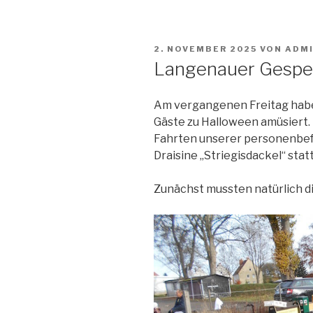
VERÖFFENTLICHT
2. NOVEMBER 2025
VON
ADM
AM
Langenauer Gespe
Am vergangenen Freitag habe
Gäste zu Halloween amüsiert.
Fahrten unserer personenbe
Draisine „Striegisdackel“ statt
Zunächst mussten natürlich d