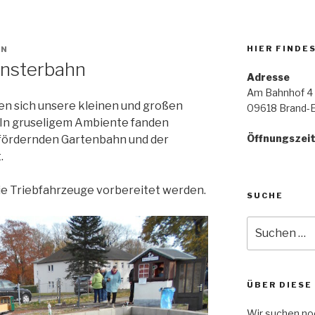
HIER FINDE
IN
nsterbahn
Adresse
Am Bahnhof 4
n sich unsere kleinen und großen
09618 Brand-E
 In gruseligem Ambiente fanden
Öffnungszei
fördernden Gartenbahn und der
.
ie Triebfahrzeuge vorbereitet werden.
SUCHE
Suche
nach:
ÜBER DIESE
Wir suchen noc