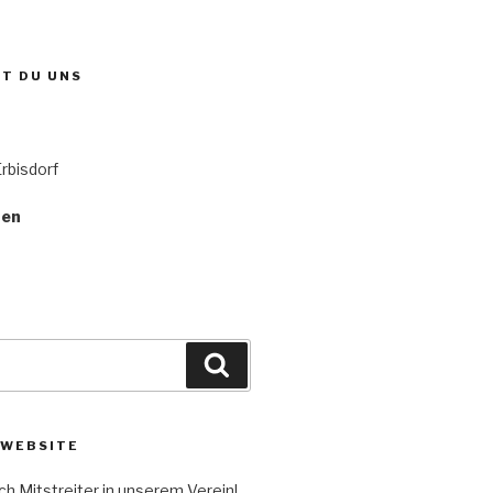
ST DU UNS
rbisdorf
ten
Suchen
 WEBSITE
h Mitstreiter in unserem Verein!