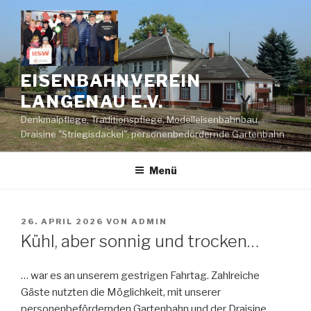
Zum
Inhalt
springen
EISENBAHNVEREIN
LANGENAU E.V.
Denkmalpflege, Traditionspflege, Modelleisenbahnbau,
Draisine "Striegisdackel", personenbedördernde Gartenbahn
Menü
VERÖFFENTLICHT
26. APRIL 2026
VON
ADMIN
AM
Kühl, aber sonnig und trocken…
… war es an unserem gestrigen Fahrtag. Zahlreiche
Gäste nutzten die Möglichkeit, mit unserer
personenbefördernden Gartenbahn und der Draisine